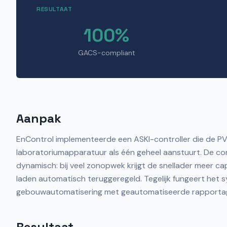
RESULTAAT
100%
GACS-compliant
Aanpak
EnControl implementeerde een ASKI-controller die de PV-i
laboratoriumapparatuur als één geheel aanstuurt. De co
dynamisch: bij veel zonopwek krijgt de snellader meer capa
laden automatisch teruggeregeld. Tegelijk fungeert he
gebouwautomatisering met geautomatiseerde rapporta
Resultaat