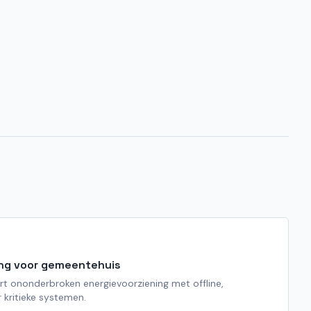
ng voor gemeentehuis
t ononderbroken energievoorziening met offline,
kritieke systemen.