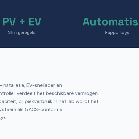
PV + EV
Automati
Slim geregeld
Rapportage
nstallatie, EV-snellader en
ntroller verdeelt het beschikbare vermogen
citeit, bij piekverbruik in het lab wordt het
t systeem als GACS-conforme
ge.