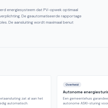
greerd energiesysteem dat PV-opwek optimaal
-verplichting. De geautomatiseerde rapportage
oles. De aansluiting wordt maximaal benut
Overheid
Autonome energiesturi
taansluiting zat al aan het
Een gemeentehuis garandeer
ledig automatisch.
autonome ASKI-sturing voor 