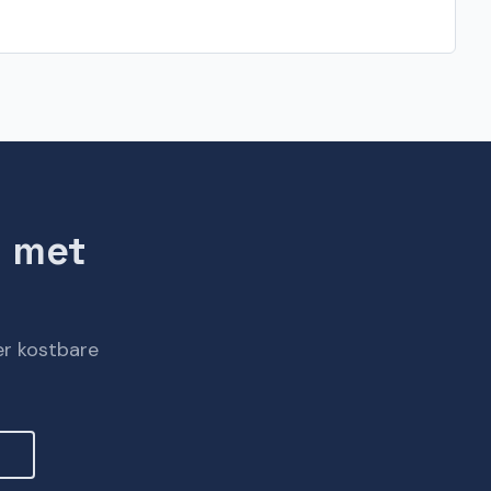
t met
er kostbare