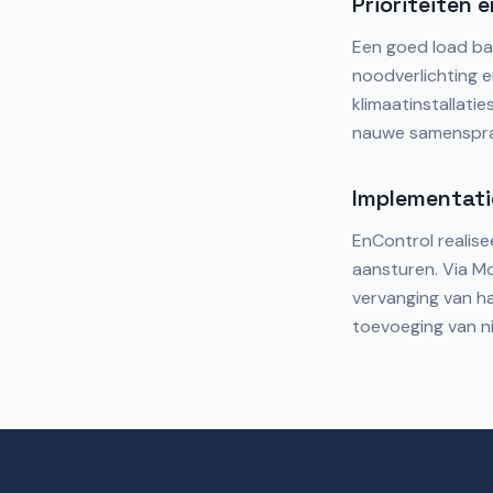
Prioriteiten 
Een goed load bal
noodverlichting en
klimaatinstallati
nauwe samenspra
Implementati
EnControl realise
aansturen. Via M
vervanging van ha
toevoeging van n