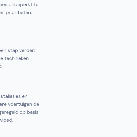
aties onbeperkt te
n prioriteiten,
een stap verder:
de technieken
.
tallaties en
dere voertuigen de
geregeld op basis
vloed.