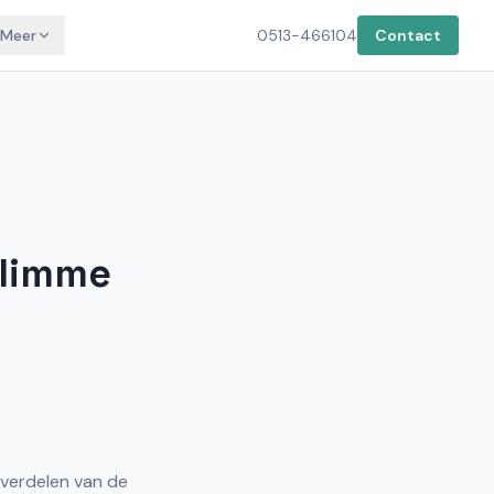
Meer
0513-466104
Contact
slimme
 verdelen van de