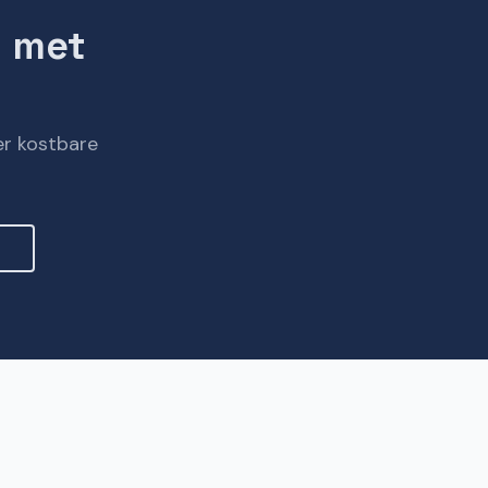
t met
er kostbare