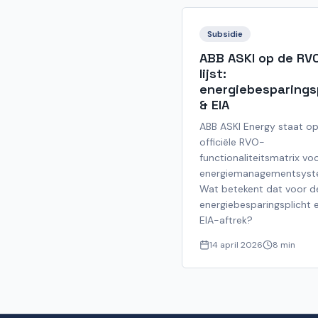
Subsidie
ABB ASKI op de RV
lijst:
energiebesparings
& EIA
ABB ASKI Energy staat o
officiële RVO-
functionaliteitsmatrix vo
energiemanagementsyst
Wat betekent dat voor d
energiebesparingsplicht 
EIA-aftrek?
14 april 2026
8 min