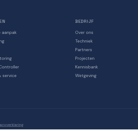
EN
BEDRIJF
e aanpak
Over ons
ng
Techniek
Partners
toring
Projecten
Controller
Kennisbank
 service
Wetgeving
vacyverklaring