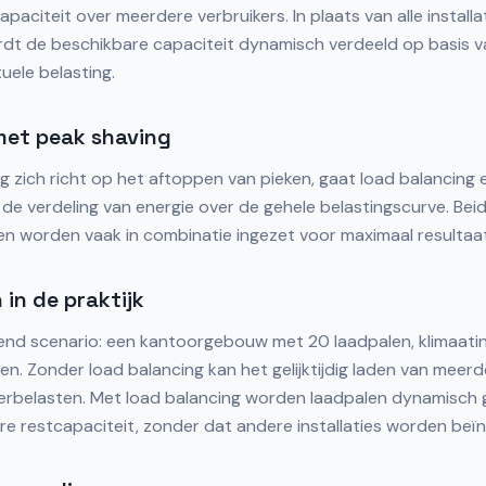
paciteit over meerdere verbruikers. In plaats van alle install
rdt de beschikbare capaciteit dynamisch verdeeld op basis va
uele belasting.
 met peak shaving
 zich richt op het aftoppen van pieken, gaat load balancing 
 de verdeling van energie over de gehele belastingscurve. Bei
 en worden vaak in combinatie ingezet voor maximaal resultaat
in de praktijk
nd scenario: een kantoorgebouw met 20 laadpalen, klimaatins
n. Zonder load balancing kan het gelijktijdig laden van meer
verbelasten. Met load balancing worden laadpalen dynamisch 
e restcapaciteit, zonder dat andere installaties worden beïn