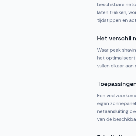
beschikbare netca
laten trekken, wo
tijdstippen en act
Het verschil
Waar peak shaving
het optimaliseert
vullen elkaar aan
Toepassingen 
Een veelvoorkome
eigen zonnepanele
netaansluiting o
van de beschikbar