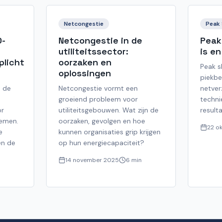
Netcongestie
Peak 
O-
Netcongestie in de
Peak
utiliteitssector:
is e
plicht
oorzaken en
Peak s
oplossingen
piekbe
p de
Netcongestie vormt een
netver
groeiend probleem voor
techni
or
utiliteitsgebouwen. Wat zijn de
result
emen.
oorzaken, gevolgen en hoe
22 o
e
kunnen organisaties grip krijgen
en de
op hun energiecapaciteit?
14 november 2025
6 min