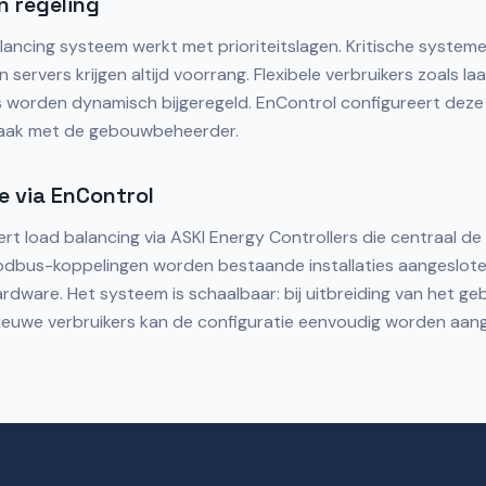
en regeling
ancing systeem werkt met prioriteitslagen. Kritische systeme
 servers krijgen altijd voorrang. Flexibele verbruikers zoals la
es worden dynamisch bijgeregeld. EnControl configureert deze p
ak met de gebouwbeheerder.
e via EnControl
ert load balancing via ASKI Energy Controllers die centraal de
odbus-koppelingen worden bestaande installaties aangeslot
rdware. Het systeem is schaalbaar: bij uitbreiding van het g
ieuwe verbruikers kan de configuratie eenvoudig worden aan