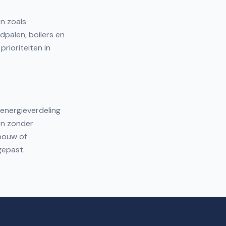
n zoals
adpalen, boilers en
rioriteiten in
 energieverdeling
en zonder
ebouw of
gepast.