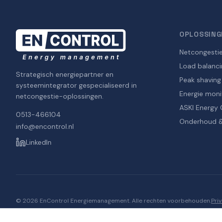
OPLOSSING
Netcongesti
Load balanci
Strategisch energiepartner en
Peak shaving
systeemintegrator gespecialiseerd in
Energie moni
netcongestie-oplossingen.
ASKI Energy 
0513-466104
Onderhoud &
info@encontrol.nl
LinkedIn
©
2026
EnControl Energiemanagement. Alle rechten voorbehouden.
Pri